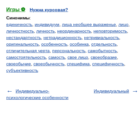
Игры ⚽
Нужна курсовая?
Синонимы
:
единичность
,
индивидуум
,
лица необщее выраженье
,
лицо
,
личностность
,
личность
,
неординарность
,
неповторимость
,
нестандартность
,
нетрадиционность
,
нетривиальность
,
оригинальность
,
особенность
,
особинка
,
отдельность
,
отличительная черта
,
персональность
,
самобытность
,
самостоятельность
,
самость
,
свое лицо
,
своеобразие
,
своеобычие
,
своеобычность
,
специфика
,
специфичность
,
субъективность
Индивидуально-
Индивидуальный
психологические особенности