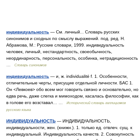
индивидуальность
— См. личный... Словарь русских
синонимов и сходных по смыслу выражений. под. ред. Н.
Абрамова, М.: Русские словари, 1999. индивидуальность
человек, личный, нестандартность, своеобычность,
неординарность, персональность, особинка, нетрадиционность
…
Словарь синонимов
индивидуальность
— и, ж. individualité f. 1. Особенности,
отличительные черты, присущие отдельной личности. БАС 1.
Он <Левкоев> обо всем мог говорить связно и основательно, но
едва речь, даже слегка и мимоходом, касалась философии, как
в голове его возставал… …
Исторический словарь галлицизмов
русского языка
ИНДИВИДУАЛЬНОСТЬ
— ИНДИВИДУАЛЬНОСТЬ,
индивидуальности, жен. (книжн.). 1. только ед. отвлеч. сущ. к
индивидуальный. Индивидуальность качеств. 2. Совокупность